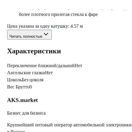
зафиксировать стекло до полного остывания
Иногда требуется повторить последние два пункта для
более плотного прилегая стекла к фаре
Цена указана за одну катушку: 4.57 м
Читать полностью
Характеристики
Переключение ближний/дальний
Нет
Ангельские глазки
Нет
Цоколь
Без цоколя
Вес Брутто
0
AKS.market
Бизнес для бизнеса
Крупнейший оптовый оператор автомобильной электроники
в России