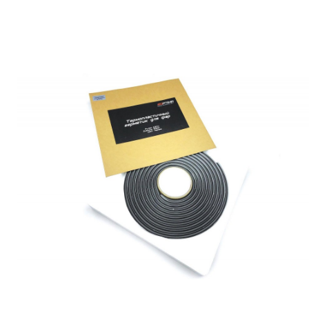
гальванизированной сталью;
гибкость и эластичность;
сохранение свойств при любых температурах;
устойчивость к старению, погодным условиям и УФ-
излучению;
отсутствие летучести, следовательно, безопасность для
человека и природы;
стабильность и надежность в использовании.
Инструкция:
Очистить фару от старого герметика
Слегка растягивая и нажимая поместить равномерно
герметик в канал корпуса фары
Поместить фару в духовку с температурой 120С и грет
около 5-7 минут
Вынув фару сразу надеть стекло и сильно прижать по
всему периметру
Используя зажимы и другие подручные средства