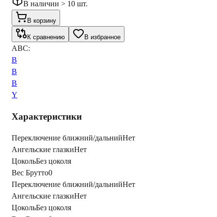
В наличии > 10 шт.
В корзину
К сравнению
В избранное
ABC:
B
B
B
Y
Характеристики
Переключение ближний/дальний
Нет
Ангельские глазки
Нет
Цоколь
Без цоколя
Вес Брутто
0
Переключение ближний/дальний
Нет
Ангельские глазки
Нет
Цоколь
Без цоколя