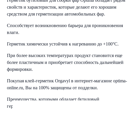
Герметик бутиловый для сборки фар Optima обладает рядом
свойств и характеристик, которые делают его хорошим
средством для герметизации автомобильных фар.
Способствует возникновению барьера для проникновения
влаги.
Герметик химически устойчив к нагреванию до +100°С.
При более высоких температурах продукт становится еще
более пластичным и приобретает способность дальнейшей
формировки.
Покупая клей-герметик Orgavyl в интернет-магазине optima-
online.ru, Вы на 100% защищены от подделки.
Преимущества, которыми обладает бутиловый
герметик Optima:
нерастворимость в ацетоне и этаноле;
хорошая совместимость с алюминием, стеклом,