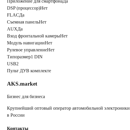
Приложение для смартфона
Да
DSP (процессор)
Нет
FLAC
Да
Съемная панель
Нет
AUX
Да
Вход фронтальной камеры
Нет
Модуль навигации
Нет
Рулевое управление
Нет
Типоразмер
1 DIN
USB
2
Пульт ДУ
В комплекте
AKS.market
Бизнес для бизнеса
Крупнейший оптовый оператор автомобильной электроники
в России
Контакты