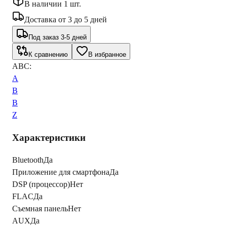
В наличии 1 шт.
Доставка
от
3
до
5
дней
Под заказ 3-5 дней
К сравнению
В избранное
ABC:
A
B
B
Z
Характеристики
Bluetooth
Да
Приложение для смартфона
Да
DSP (процессор)
Нет
FLAC
Да
Съемная панель
Нет
AUX
Да