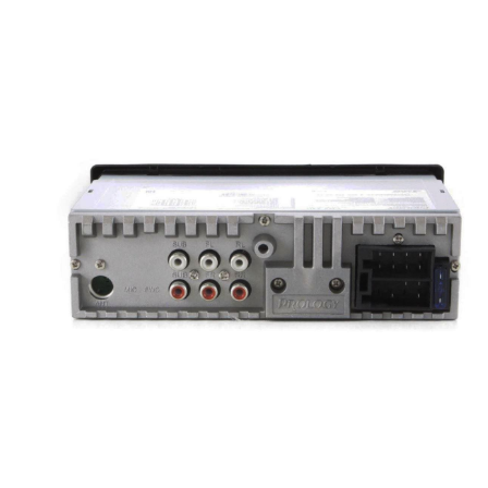
Пульт дистанционного управления;
Краткое руководство пользователя;
ТЕХНИЧЕСКИЕ ХАРАКТЕРИСТИКИ PROLOGY CMX-24
Основные
Напряжение питания — 12 В постоянного тока;
Предельные значения напряжения питания — 11 – 14,4 В;
Номинал встроенного предохранителя — 15 А;
Полярность источника питания — Только системы с