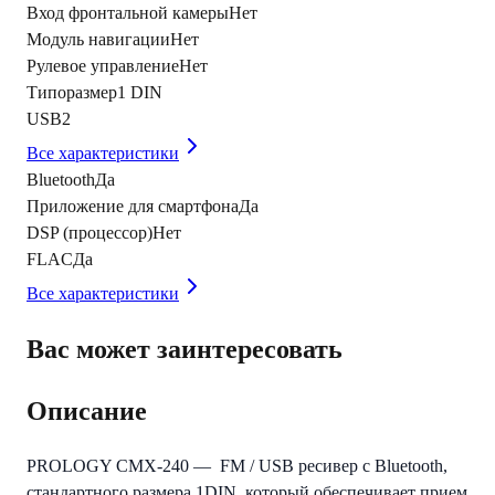
Вход фронтальной камеры
Нет
Модуль навигации
Нет
Рулевое управление
Нет
Типоразмер
1 DIN
USB
2
Все характеристики
Bluetooth
Да
Приложение для смартфона
Да
DSP (процессор)
Нет
FLAC
Да
Все характеристики
Вас может заинтересовать
Описание
PROLOGY CMX-240
— FM / USB ресивер с Bluetooth,
стандартного размера 1DIN, который обеспечивает прием