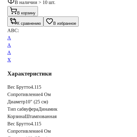
В наличии > 10 шт.
В корзину
К сравнению
В избранное
ABC:
A
A
A
X
Характеристики
Вес Брутто
4.115
Сопротивление
4 Ом
Диаметр
10" (25 см)
Тип сабвуфера
Динамик
Корзина
Штампованная
Вес Брутто
4.115
Сопротивление
4 Ом