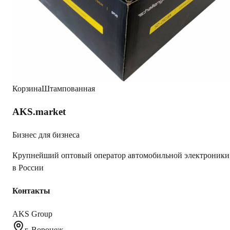
Характеристики
Вес Брутто
4.115
Сопротивление
4 Ом
Диаметр
10" (25 см)
Тип сабвуфера
Динамик
Корзина
Штампованная
AKS.market
Бизнес для бизнеса
Крупнейший оптовый оператор автомобильной электроники
в России
Контакты
AKS Group
г. Воронеж,