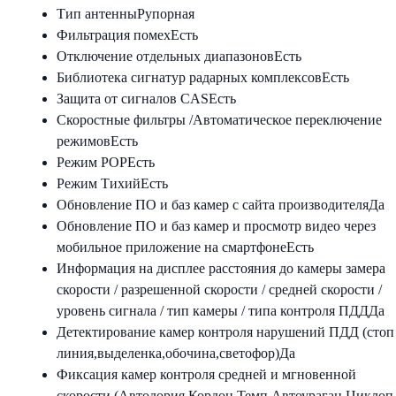
Тип антенны
Рупорная
Фильтрация помех
Есть
Отключение отдельных диапазонов
Есть
Библиотека сигнатур радарных комплексов
Есть
Защита от сигналов CAS
Есть
Скоростные фильтры /Автоматическое переключение
режимов
Есть
Режим POP
Есть
Режим Тихий
Есть
Обновление ПО и баз камер с сайта производителя
Да
Обновление ПО и баз камер и просмотр видео через
мобильное приложение на смартфоне
Есть
Информация на дисплее расстояния до камеры замера
скорости / разрешенной скорости / средней скорости /
уровень сигнала / тип камеры / типа контроля ПДД
Да
Детектирование камер контроля нарушений ПДД (стоп
линия,выделенка,обочина,светофор)
Да
Фиксация камер контроля средней и мгновенной
скорости (Автодория,Кордон Темп,Автоураган,Циклоп