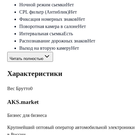
Ночной режим сьемки
Нет
CPL фильтр (Антиблик)
Нет
Фиксация номерных знаков
Нет
Поворотная камера в салоне
Нет
Интервальная съемка
Есть
Распознавание дорожных знаков
Нет
Выход на вторую камеру
Нет
Читать полностью
Характеристики
Вес Брутто
0
AKS.market
Бизнес для бизнеса
Крупнейший оптовый оператор автомобильной электроники
в России