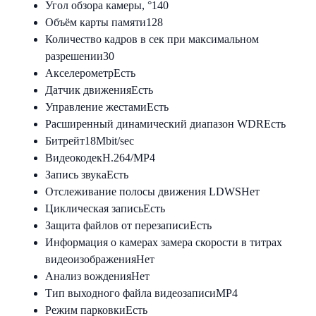
Угол обзора камеры, °
140
Объём карты памяти
128
Количество кадров в сек при максимальном
разрешении
30
Акселерометр
Есть
Датчик движения
Есть
Управление жестами
Есть
Расширенный динамический диапазон WDR
Есть
Битрейт
18Mbit/sec
Видеокодек
H.264/MP4
Запись звука
Есть
Отслеживание полосы движения LDWS
Нет
Циклическая запись
Есть
Защита файлов от перезаписи
Есть
Информация о камерах замера скорости в титрах
видеоизображения
Нет
Анализ вождения
Нет
Тип выходного файла видеозаписи
MP4
Режим парковки
Есть