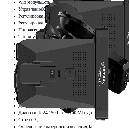
Wifi модуль
Есть
Управление
Кнопки
Регулировка яркости
Есть
Регулировка громкости
Есть
Напряжение питания
12 Вольт
Тип внутреннего питания
Cупер конденсатор
Вес, г
370
Рабочая температура
от –20°С до +60°С
Производство
Китай
Гарантия производителя
12 месяцев
Тип крепления
На присоске, быстросъемное
Потребляемый ток, мА
400
Характеристики радар-детектора
Диапазон Х 10,525 ГГц ± 100 МГц
Да
Диапазон К 24,150 ГГц ± 100 МГц
Да
Стрелка
Да
Определение лазерного излучения
Да