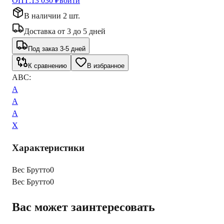
ОПТ:
13 030 ₽
войти
В наличии 2 шт.
Доставка
от
3
до
5
дней
Под заказ 3-5 дней
К сравнению
В избранное
ABC:
A
A
A
X
Характеристики
Вес Брутто
0
Вес Брутто
0
Вас может заинтересовать