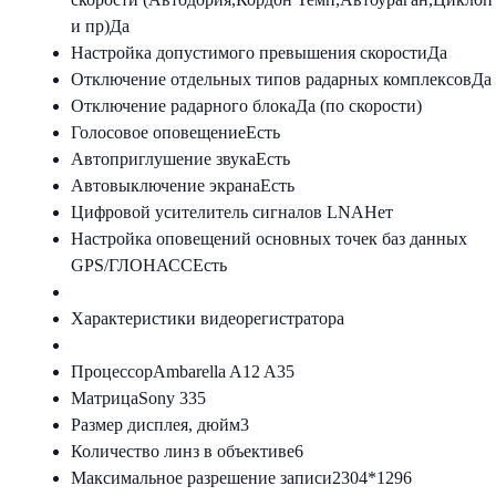
и пр)
Да
Настройка допустимого превышения скорости
Да
Отключение отдельных типов радарных комплексов
Да
Отключение радарного блока
Да (по скорости)
Голосовое оповещение
Есть
Автоприглушение звука
Есть
Автовыключение экрана
Есть
Цифровой усителитель сигналов LNA
Нет
Настройка оповещений основных точек баз данных
GPS/ГЛОНАСС
Есть
Характеристики видеорегистратора
Процессор
Ambarella A12 A35
Матрица
Sony 335
Размер дисплея, дюйм
3
Количество линз в объективе
6
Максимальное разрешение записи
2304*1296