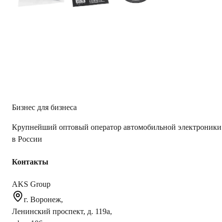
Вес Брутто
1.55
Количество полос
1
Сопротивление
4 Ом
Тип акустики
ВЧ
Диаметр
1.7" (43.5 мм)
Защитные сетки (гриль)
Да
AKS.market
Бизнес для бизнеса
Крупнейший оптовый оператор автомобильной электроники
в России
Контакты
AKS Group
г. Воронеж,
Ленинский проспект, д. 119а,