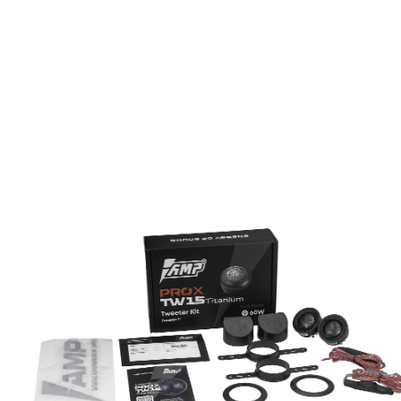
Установочный диаметр, дюйм (мм) 1,6 " (41 мм)
Комплектация:
Твитер: 2 шт
Конденсатор: 2 шт
Саморезы: 4 шт
Корпус для монтажа высокочастотника: 2 шт
Монтажное кольцо: 2 шт
Монтажное кольцо для установки под стекло: 2 шт
Инструкция: 1
Гарантийный талон: 1
Наклейка: 1
Читать полностью
Характеристики