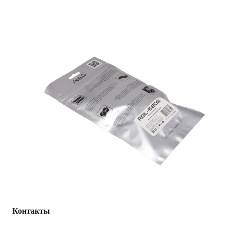
Габариты
0.11 × 0.07 × 0.03 m
Читать полностью
Характеристики
Фото из
1С
d/c/8/9/dc899437af6d6e3a357f7b4acdba1bb500499d07_cdf61
Вес Брутто
0
Тип интерфейса
Шумоподавитель
AKS.market
Бизнес для бизнеса
Крупнейший оптовый оператор автомобильной электроники
в России
Контакты