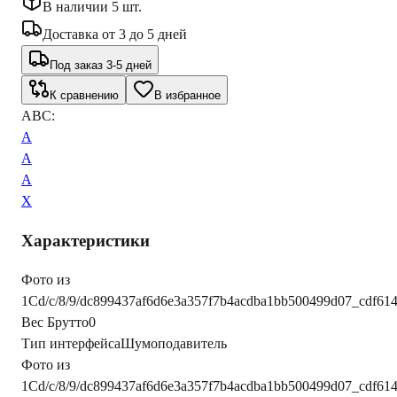
В наличии 5 шт.
Доставка
от
3
до
5
дней
Под заказ 3-5 дней
К сравнению
В избранное
ABC:
A
A
A
X
Характеристики
Фото из
1С
d/c/8/9/dc899437af6d6e3a357f7b4acdba1bb500499d07_cdf61
Вес Брутто
0
Тип интерфейса
Шумоподавитель
Фото из
1С
d/c/8/9/dc899437af6d6e3a357f7b4acdba1bb500499d07_cdf61