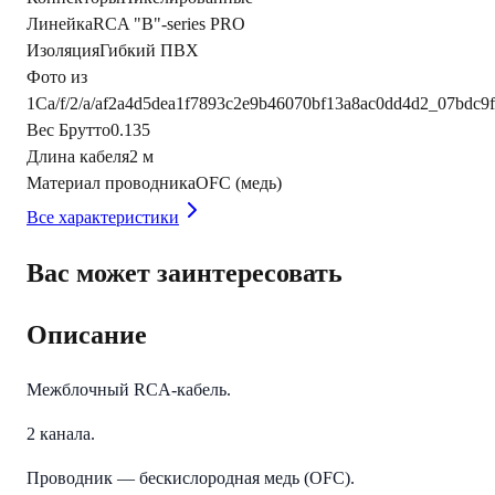
Линейка
RCA "B"-series PRO
Изоляция
Гибкий ПВХ
Фото из
1С
a/f/2/a/af2a4d5dea1f7893c2e9b46070bf13a8ac0dd4d2_07bdc
Вес Брутто
0.135
Длина кабеля
2 м
Материал проводника
OFC (медь)
Все характеристики
Вас может заинтересовать
Описание
Межблочный RCA-кабель.
2 канала.
Проводник — бескислородная медь (OFC).