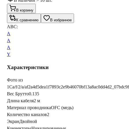
В наличии > 10 шт.
В корзину
К сравнению
В избранное
ABC:
A
A
A
Y
Характеристики
Фото из
1С
a/f/2/a/af2a4d5dea1f7893c2e9b46070bf13a8ac0dd4d2_07bdc
Вес Брутто
0.135
Длина кабеля
2 м
Материал проводника
OFC (медь)
Количество каналов
2
Экран
Двойной
Коннекторы
Никелированные