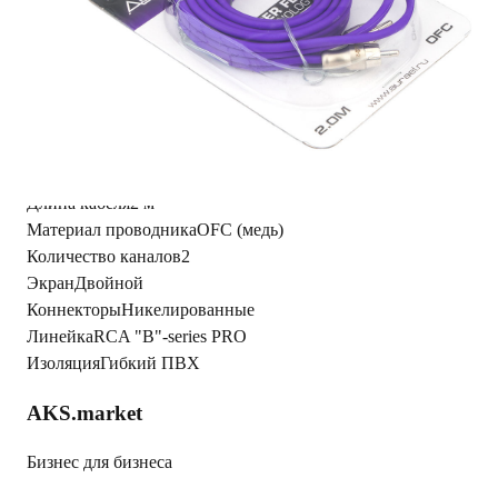
Читать полностью
Характеристики
Фото из
1С
a/f/2/a/af2a4d5dea1f7893c2e9b46070bf13a8ac0dd4d2_07bdc
Вес Брутто
0.135
Длина кабеля
2 м
Материал проводника
OFC (медь)
Количество каналов
2
Экран
Двойной
Коннекторы
Никелированные
Линейка
RCA "B"-series PRO
Изоляция
Гибкий ПВХ
AKS.market
Бизнес для бизнеса