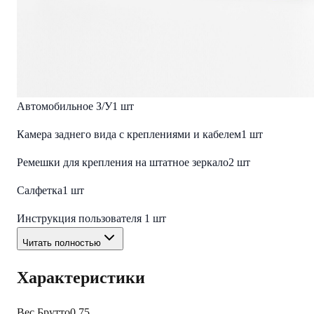
Питание
5V 1.5A
Комплект поставки
Видеорегистратор-зеркало Eplutus D12
1 шт
Автомобильное З/У
1 шт
Камера заднего вида с креплениями и кабелем
1 шт
Ремешки для крепления на штатное зеркало
2 шт
Салфетка
1 шт
Инструкция пользователя
1 шт
Читать полностью
Характеристики
Вес Брутто
0.75