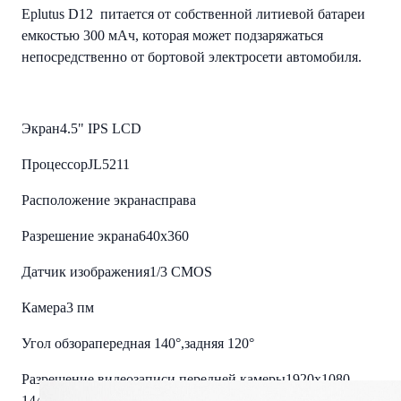
Eplutus D12 питается от собственной литиевой батареи
емкостью 300 мАч, которая может подзаряжаться
непосредственно от бортовой электросети автомобиля.
Экран
4.5" IPS LCD
Процессор
JL5211
Расположение экрана
справа
Разрешение экрана
640х360
Датчик изображения
1/3 CMOS
Камера
3 пм
Угол обзора
передная 140°,задняя 120°
Разрешение видеозаписи передней камеры
1920x1080,
1440х1080, 1280х720