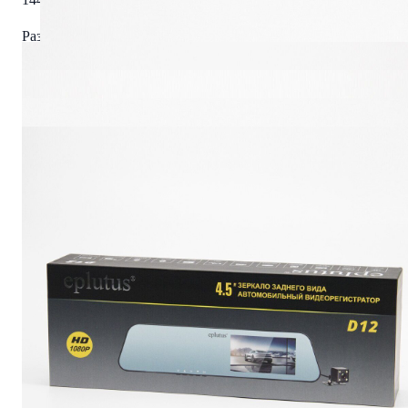
Разрешение видеозаписи задней камеры
640х480
Видео формат
AVI
Фото
JPEG
Декодирование формата
Н.264
Частота записи
30 к/с
Микрофон
встроенный
Цикличная запись
поддержка
Датчик движения
поддержка
Поддержка карт памяти
до 64 ГБ
Интерфейс
USB 2.0/AV IN/TF
Встроенная литиевая батарея
300 mAh 3.7 V