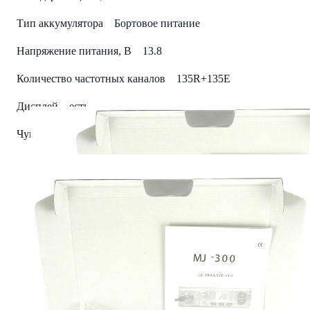
Тип аккумулятора Бортовое питание
Напряжение питания, В 13.8
Количество частотных каналов 135R+135E
Дисплей есть
Чувствительность, мкВ АМ 0.5 (10дБ), ЧМ 0.3 (12дБ)
Габариты LхBхН, мм 138x40x125
Масса, гр 600
Максимальный ток потребления, мА 2000
Тип антенного разъёма UHF-гнездо (SO-239)
Страна изготовитель Корея
Модуляция АМ/FM