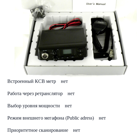
Автоматический шумоподавитель нет
Регулируемый шумоподавитель да
Сигнал окончания передачи (Roger Beep) нет
Мониторинг двух каналов (Dual Watch) нет
Программируемые клавиши нет
Программирование с компьютера нет
Встроенный КСВ метр нет
Работа через ретранслятор нет
Выбор уровня мощности нет
Режим внешнего мегафона (Public adress) нет
Приоритетное сканирование нет