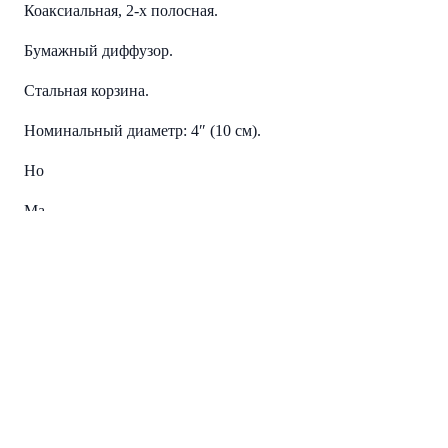
Коаксиальная, 2-х полосная.
Бумажный диффузор.
Стальная корзина.
Номинальный диаметр: 4″ (10 см).
Номинальная мощность: 41 Вт
Максимальная мощность: 91 Вт
Диапазон частот: 115 Гц — 20 кГц
Чувствительность: 87 дБ
Сопротивление: 4 Ом
Вес магнита: 3.5 Oz (100 гр.)
Монтажная глубина: 44 мм
Читать полностью