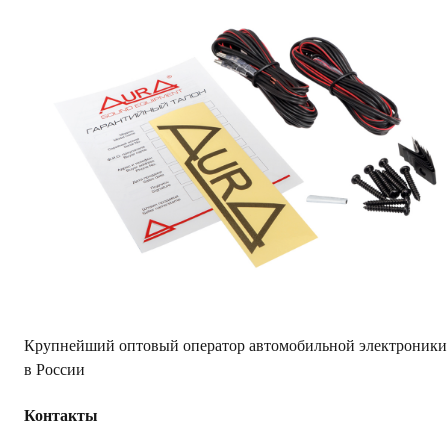
Характеристики
Вес Брутто
0.9
Диаметр
4" (10 см)
Тип акустики
Коаксиальная
Сопротивление
4 Ом
Количество полос
2
Защитные сетки (гриль)
Да
AKS.market
Бизнес для бизнеса
Крупнейший оптовый оператор автомобильной электроники
в России
Контакты