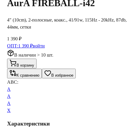
AurA
FIREBALL-i42
4" (10cm), 2-полосные, коакс., 41/91w, 115Hz - 20kHz, 87db,
44мм, сетки
1 390 ₽
ОПТ:
1 390 ₽
войти
В наличии > 10 шт.
В корзину
К сравнению
В избранное
ABC:
A
A
A
X
Характеристики