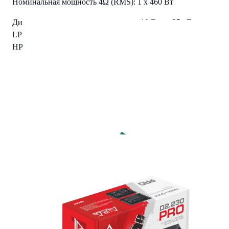
Номинальная мощность 4Ω (RMS): 1 x 460 Вт
Диапазон воспроизводимых частот: 10 Гц — 25 кГц
LPF (ФНЧ): 50 Гц — 8 кГц
HPF (ФНЧ): 50 Гц — 8 кГц
Bass Boost: 0-12 дБ
Соотношение сигнал/шум: >90 дБ
Коэффициент нелинейных искажений: <0.05%
Входная чувствительность: 8-0.25 вольта
Рабочее напряжение: 9-16 вольт
Габариты: 210 x 110 x 52 mm
Читать полностью
Характеристики
Вес Брутто
1.75
Количество каналов
2
Режим работы
Класс D