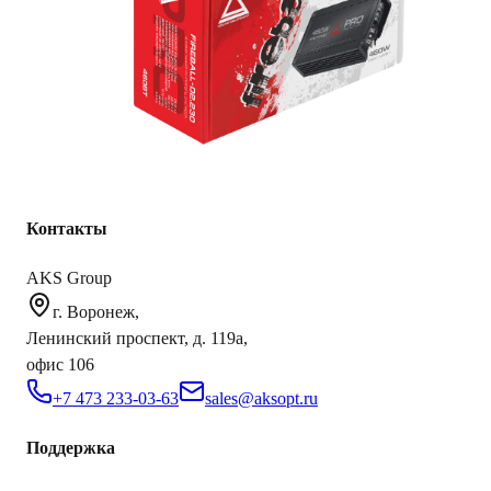
Режим (master/slave)
Да
AKS.market
Бизнес для бизнеса
Крупнейший оптовый оператор автомобильной электроники
в России
Контакты
AKS Group
г. Воронеж,
Ленинский проспект, д. 119а,
офис 106
+7 473 233-03-63
sales@aksopt.ru
Поддержка