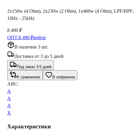
2x150w (4 Ohm), 2x230w (2 Ohm), 1x460w (4 Ohm), LPF/HPF,
10Hz - 25kHz
8 490 ₽
ОПТ:
8 490 ₽
войти
В наличии 3 шт.
Доставка
от
3
до
5
дней
Под заказ 3-5 дней
К сравнению
В избранное
ABC:
A
A
A
X
Характеристики