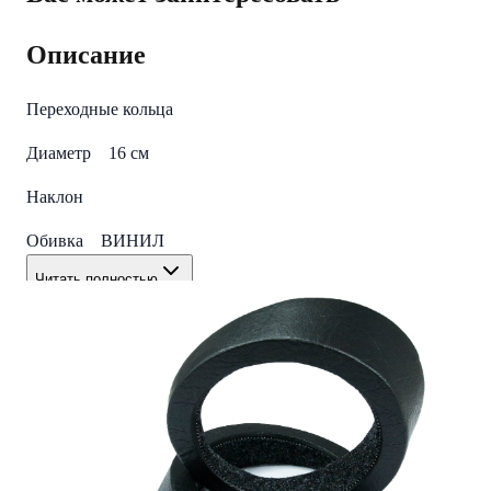
Описание
Переходные кольца
Диаметр 16 см
Наклон
Обивка ВИНИЛ
Читать полностью
Характеристики
Вес Брутто
0.375
Совместимые автомобили
Универсальное
Диаметр
6.5" (16.5 см)
Обивка
Винил