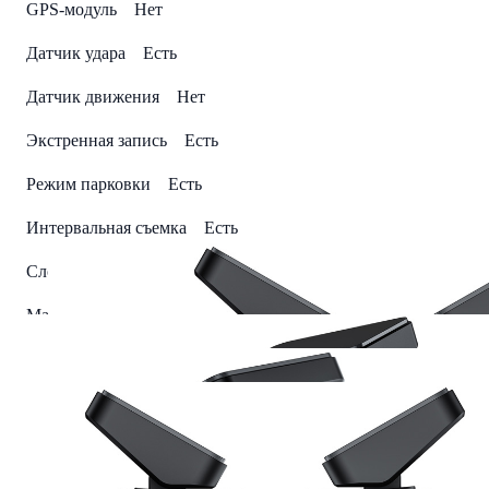
GPS-модуль Нет
Датчик удара Есть
Датчик движения Нет
Экстренная запись Есть
Режим парковки Есть
Интервальная съемка Есть
Слот для карт памяти 1
Макс. объем карты памяти 256 Гб
Интеллектуальная обработка камер контроля средней
скорости Нет
Заставка с отображением спидометра Нет
Способ установки На лобовое стекло, На лобовое стекло на