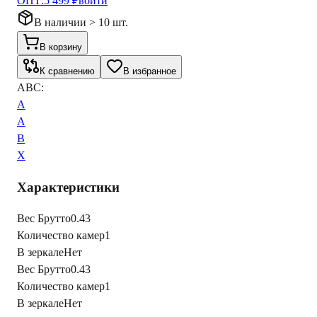
ОПТ:
5 499 ₽
войти
В наличии > 10 шт.
В корзину
К сравнению
В избранное
ABC:
A
A
B
X
Характеристики
Вес Брутто
0.43
Количество камер
1
В зеркале
Нет
Вес Брутто
0.43
Количество камер
1
В зеркале
Нет