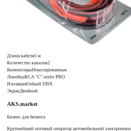
Характеристики
Фото из
1С
2/6/6/6/26663dc0161ec01553cfa8cf5ba0e2ee75767ff2_c2319
Вес Брутто
0.24
Материал проводника
OFC (медь)
Длина кабеля
5 м
Количество каналов
2
Коннекторы
Никелированные
Линейка
RCA "C"-series PRO
Изоляция
Гибкий ПВХ
Экран
Двойной
AKS.market
Бизнес для бизнеса
Крупнейший оптовый оператор автомобильной электроники