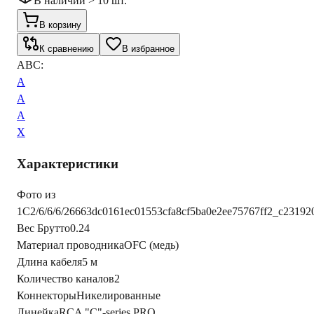
В наличии > 10 шт.
В корзину
К сравнению
В избранное
ABC:
A
A
A
X
Характеристики
Фото из
1С
2/6/6/6/26663dc0161ec01553cfa8cf5ba0e2ee75767ff2_c2319
Вес Брутто
0.24
Материал проводника
OFC (медь)
Длина кабеля
5 м
Количество каналов
2
Коннекторы
Никелированные
Линейка
RCA "C"-series PRO