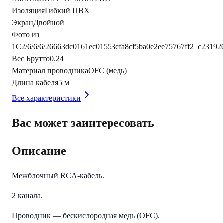
Изоляция
Гибкий ПВХ
Экран
Двойной
Фото из
1С
2/6/6/6/26663dc0161ec01553cfa8cf5ba0e2ee75767ff2_c2319
Вес Брутто
0.24
Материал проводника
OFC (медь)
Длина кабеля
5 м
Все характеристики
Вас может заинтересовать
Описание
Межблочный RCA-кабель.
2 канала.
Проводник — бескислородная медь (OFC).