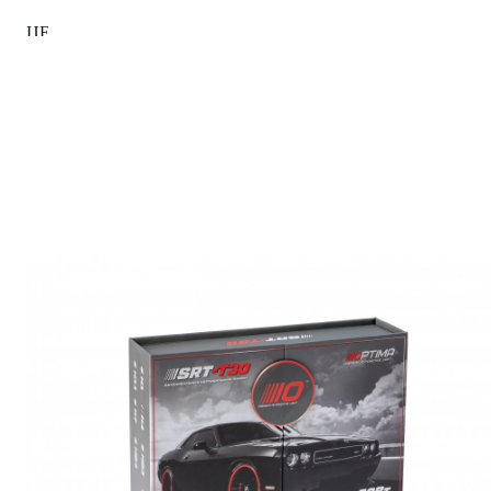
ЦЕНА УКАЗАНА ЗА
Комплект
РАБОЧАЯ ТЕМПЕРАТУРА
-40/+60С
ЗАЩИТА ОТ ВЛАГИ
IP67
ГАРАНТИЯ
12 месяцев
СТРАНА ИЗГОТОВЛЕНИЯ
Китай
Читать полностью
Характеристики
Вес Брутто
0
Тип ламп
LED (диодные)
Цоколь
H4
Цветовая температура
5500 K
Рабочее напряжение
12V