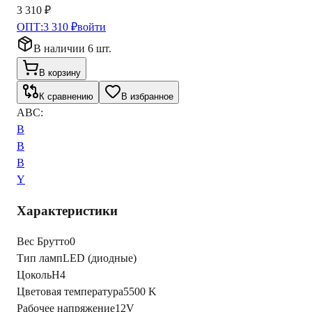
3 310 ₽
ОПТ:
3 310 ₽
войти
В наличии 6 шт.
В корзину
К сравнению
В избранное
ABC:
B
B
B
Y
Характеристики
Вес Брутто
0
Тип ламп
LED (диодные)
Цоколь
H4
Цветовая температура
5500 K
Рабочее напряжение
12V