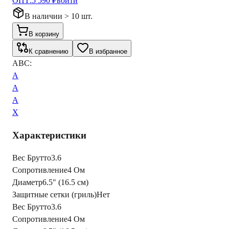
ОПТ:
5 590 ₽
войти
В наличии > 10 шт.
В корзину
К сравнению
В избранное
ABC:
A
A
A
X
Характеристики
Вес Брутто
3.6
Сопротивление
4 Ом
Диаметр
6.5" (16.5 см)
Защитные сетки (гриль)
Нет
Вес Брутто
3.6
Сопротивление
4 Ом