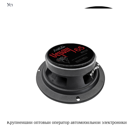
Установочная глубина: 74 мм
Цена за комплект.
Читать полностью
Характеристики
Вес Брутто
3.6
Сопротивление
4 Ом
Диаметр
6.5" (16.5 см)
Защитные сетки (гриль)
Нет
AKS.market
Бизнес для бизнеса
Крупнейший оптовый оператор автомобильной электроники