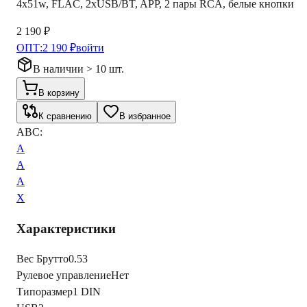
4х51w, FLAC, 2xUSB/BT, APP, 2 пары RCA, белые кнопки
2 190 ₽
ОПТ:
2 190 ₽
войти
В наличии > 10 шт.
В корзину
К сравнению
В избранное
ABC:
A
A
A
X
Характеристики
Вес Брутто
0.53
Рулевое управление
Нет
Типоразмер
1 DIN