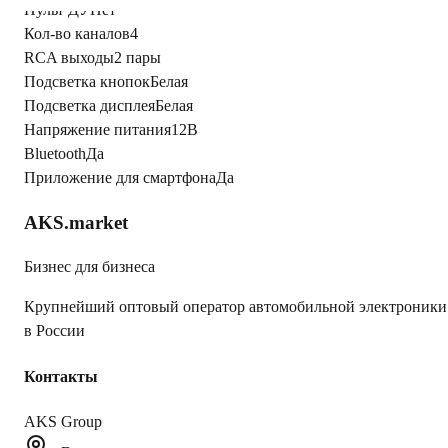
Пульт ДУ
Нет
Кол-во каналов
4
RCA выходы
2 пары
Подсветка кнопок
Белая
Подсветка дисплея
Белая
Напряжение питания
12В
Bluetooth
Да
Приложение для смартфона
Да
AKS.market
Бизнес для бизнеса
Крупнейший оптовый оператор автомобильной электроники
в России
Контакты
AKS Group