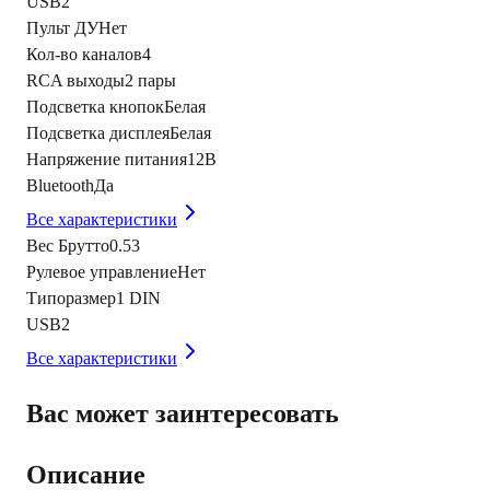
USB
2
Пульт ДУ
Нет
Кол-во каналов
4
RCA выходы
2 пары
Подсветка кнопок
Белая
Подсветка дисплея
Белая
Напряжение питания
12В
Bluetooth
Да
Все характеристики
Вес Брутто
0.53
Рулевое управление
Нет
Типоразмер
1 DIN
USB
2
Все характеристики
Вас может заинтересовать
Описание