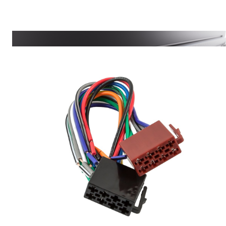
Память на 18 FM радиостанций
Авто поиск, авто запоминание станций
ID3 тэги (английский язык)
Несъемная панель
Жидкокристаллический (VA) дисплей
ISO разъем (ISO коннектор в комплекте)
Читать полностью
Характеристики
Вес Брутто
0.53
Рулевое управление
Нет
Типоразмер
1 DIN
USB
2