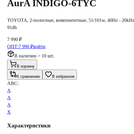
AurA
INDIGO-6TYC
TOYOTA, 2-полосные, компонентные, 51/101w, 40Hz - 20kHz
91db
7 990 ₽
ОПТ:
7 990 ₽
войти
В наличии > 10 шт.
В корзину
К сравнению
В избранное
ABC:
A
A
A
X
Характеристики