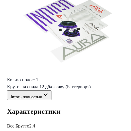
Мид-вуфер:
Прочная корзина из ABS-пластика
Бумажный диффузор с покрытием
Бутилкаучуковый подвес
Высокотемпературная 1″ (25.4mm) звуковая катушка
Разъемы: Plug & Play (подключение к штатной проводке)
ВЧ-динамик:
3/4″ (20мм) купольный шелковый
Неодимовый магнит с жидкостным охлаждением
Кроссовер:
Кол-во полос: 1
Крутизна спада 12 дб/октаву (Баттерворт)
Читать полностью
Характеристики
Вес Брутто
2.4