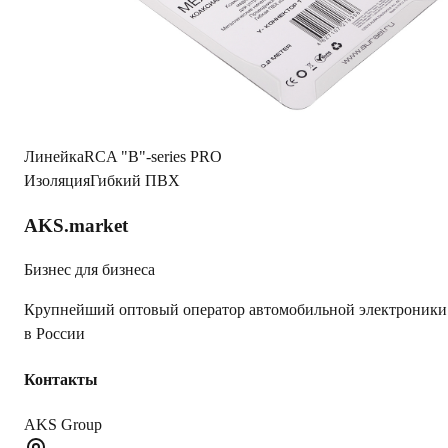
1С
3/8/5/2/3852d58078d58ddc25b0f7b1e9993152105d9797_9ce2
Вес Брутто
0.092
Длина кабеля
Y-коннектор
Материал проводника
OFC (медь)
Тип
1 папа / 2 мамы
Коннекторы
Никелированные
Линейка
RCA "B"-series PRO
Изоляция
Гибкий ПВХ
AKS.market
Бизнес для бизнеса
Крупнейший оптовый оператор автомобильной электроники
в России
Контакты
AKS Group