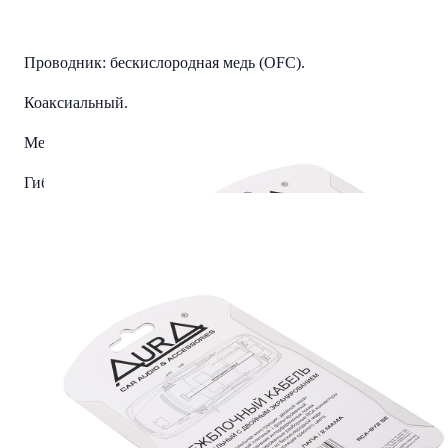
Проводник: бескислородная медь (OFC).
Коаксиальный.
Металлические никелированные разборные RCA коннекторы
Гибкая ПВХ-изоляция красного цвета.
Длина — 0,2 метра.
Комплект: 2 шт.
Упаковка: блистер.
Читать полностью
Характеристики
Фото из