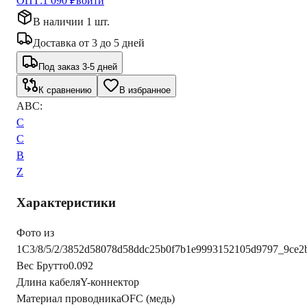
ОПТ:
1 090 ₽
войти
В наличии 1 шт.
Доставка
от
3
до
5
дней
Под заказ 3-5 дней
К сравнению
В избранное
ABC:
C
C
B
Z
Характеристики
Фото из
1С
3/8/5/2/3852d58078d58ddc25b0f7b1e9993152105d9797_9ce2
Вес Брутто
0.092
Длина кабеля
Y-коннектор
Материал проводника
OFC (медь)