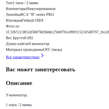
Тип
1 папа / 2 мамы
Коннекторы
Никелированные
Линейка
RCA "B"-series PRO
Изоляция
Гибкий ПВХ
Фото из
1С
3/8/5/2/3852d58078d58ddc25b0f7b1e9993152105d9797_9ce2
Вес Брутто
0.092
Длина кабеля
Y-коннектор
Материал проводника
OFC (медь)
Все характеристики
Вас может заинтересовать
Описание
Y-коннектор.
1 папа / 2 мамы.