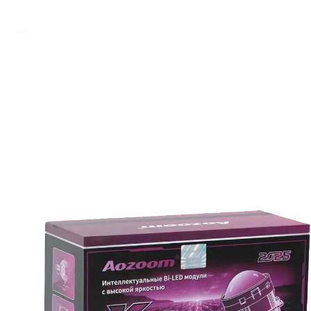
нагрузке. Линзы Aozoom K9 созданы для тех, кто ценит
высокую яркость и долговечность освещения.
Идеальное соотношение цены и высокотехнологичных
характеристик
Обновите оптику своего автомобиля с Aozoom K9 и получит
непревзойдённую яркость и долгий срок службы!
Технические характеристики:
• Диаметр линзы: 3.0″ (75мм)
• Напряжение: 9–16V
• Ближний свет: 65W → 5500lm
• Дальний свет: 73W → 5800lm
• Цветовая температура: 5500K (чистый белый без синевы)
• Крепление: рамка Hella3R и хвостовой кронштейн под
цоколи H4/H7/HB3/HB4
• Ресурс: до 30000ч
• Температурный диапазон: –45…+110°C
Преимущества Aozoom K9: