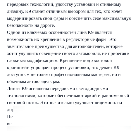
передовых технологий, удобству установки и стильному
дизайну, K9 станет отличным выбором для тех, кто хочет
модернизировать свои фары и обеспечить себе максимальну
безопасность на дороге.
Одной из ключевых особенностей линз K9 является
возможность их крепления в рефлекторные фары. Это
значительное преимущество для автолюбителей, которые
хотят улучшить освещение своего автомобиля, не прибегая к
сложным модификациям. Крепление под хвостовой
кронштейн упрощает процесс установки, что делает K9
доступным не только профессиональным мастерам, но и
обычным автовладельцам.
Линзы K9 оснащены передовыми светодиодными
технологиями, которые обеспечивают яркий и равномерный
световой поток. Это значительно улучшает видимость на
дороге в темное время суток и в условиях плохой погоды.
Передовая система охлаждения с двумя бесшумными
вентиляторами и массивным медным радиатором
обеспечивает стабильную работу даже при максимальной