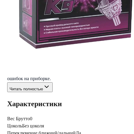
1. Ультраэффективное охлаждение — два вентилятора +
медный радиатор сохраняют стабильность яркости и
продлевают срок службы.
2. Высокая яркость — 5500lm ближнего и 5800lm дальнего
света создают чёткое и равномерное освещение дороги.
3. Чёткая светотеневая граница — комфорт для глаз,
отсутствие бликов встречным водителям.
4. Универсальный монтаж — подходит для замены штатных
линз и установки в фары без линз на хвостовик .
5. Надёжность — устойчивы к перепадам температуры , без
ошибок на приборке.
Читать полностью
Характеристики
Вес Брутто
0
Цоколь
Без цоколя
Переключение ближний/дальний
Да