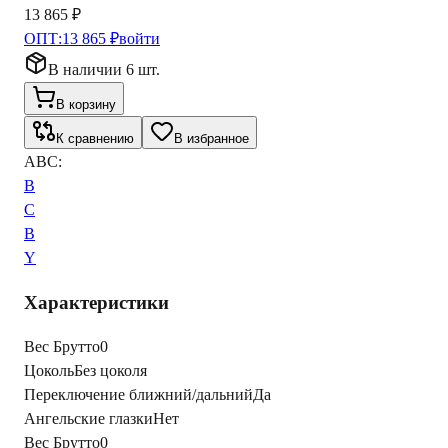
13 865 ₽
ОПТ:
13 865 ₽
войти
В наличии 6 шт.
В корзину
К сравнению
В избранное
ABC:
B
C
B
Y
Характеристики
Вес Брутто
0
Цоколь
Без цоколя
Переключение ближний/дальний
Да
Ангельские глазки
Нет
Вес Брутто
0