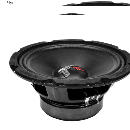
Чувствительность, дБ 96
Мощность номинальная, Вт 130
Размер 8 дюймов (20 см)
Тип Мидрейндж
Читать полностью
Характеристики
Вес Брутто
4.312
Сопротивление
4 Ом
Диаметр
8" (20 см)
Защитные сетки (гриль)
Нет
AKS.market
Бизнес для бизнеса