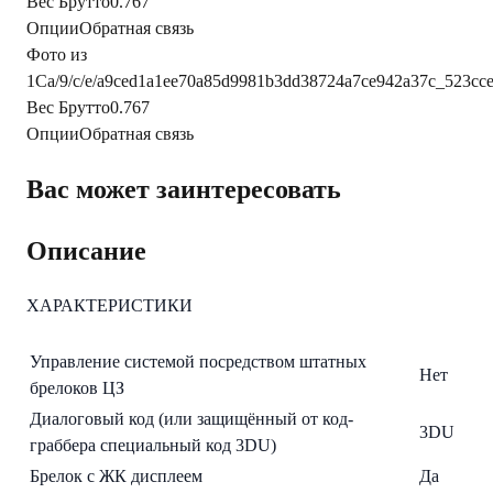
Вес Брутто
0.767
Опции
Обратная связь
Фото из
1С
a/9/c/e/a9ced1a1ee70a85d9981b3dd38724a7ce942a37c_523c
Вес Брутто
0.767
Опции
Обратная связь
Вас может заинтересовать
Описание
ХАРАКТЕРИСТИКИ
Управление системой посредством штатных
Нет
брелоков ЦЗ
Диалоговый код (или защищённый от код-
3DU
граббера специальный код 3DU)
Брелок с ЖК дисплеем
Да