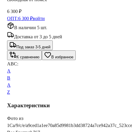
6 300 ₽
ОПТ:
6 300 ₽
войти
В наличии 5 шт.
Доставка
от
3
до
5
дней
Под заказ 3-5 дней
К сравнению
В избранное
ABC:
A
B
A
Z
Характеристики
Фото из
1С
a/9/c/e/a9ced1a1ee70a85d9981b3dd38724a7ce942a37c_523c