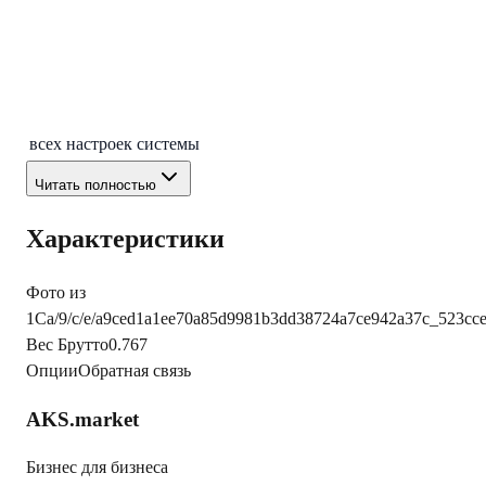
Блокировка двигателя внутренним и внешними
Только
реле
внешним
Возможность переопределения силовых и
Нет
слаботочных выходов
Энергонезависимая память текущего состояния и
Да
всех настроек системы
Читать полностью
Характеристики
Фото из
1С
a/9/c/e/a9ced1a1ee70a85d9981b3dd38724a7ce942a37c_523c
Вес Брутто
0.767
Опции
Обратная связь
AKS.market
Бизнес для бизнеса