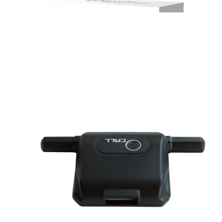
~
напряжению и давлению масла
Сервисный режим работы системы
Да
Функции «Комфорт» и «Световая дорожка»
Да
Вежливая подсветка салона
Да
Автоматический иммобилайзер
Да
Выключение охраны в два этапа (AV-функция)
Да
Двухуровневый датчик удара
Внешний
Датчик наклона
Нет
Датчик перемещения
Нет
Дистанционная регулировка и автоматическая
Нет
корректировка всех датчиков
Диагностика всех датчиков и интеллектуальная
Да
защита от ложных срабатываний
Автоматическое управление Ц.З. ("Безопасная
Да
езда")
Автоматическая постановка на охрану
Да