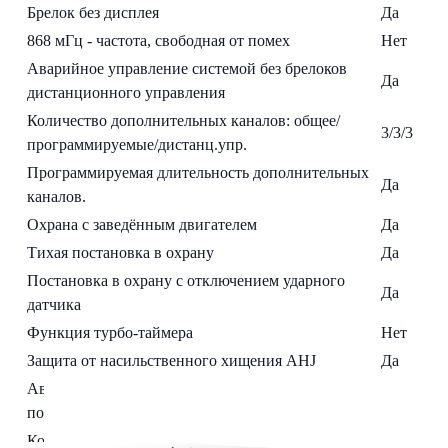
Брелок без дисплея
Да
868 мГц - частота, свободная от помех
Нет
Аварийное управление системой без брелоков
Да
дистанционного управления
Количество дополнительных каналов: общее/
3/3/3
программируемые/дистанц.упр.
Программируемая длительность дополнительных
Да
каналов.
Охрана с заведённым двигателем
Да
Тихая постановка в охрану
Да
Постановка в охрану с отключением ударного
Да
датчика
Функция турбо-таймера
Нет
Защита от насильственного хищения AHJ
Да
Автоматический запуск двигателя при
~
понижении температуры
Контроль запуска двигателя по тахометру,