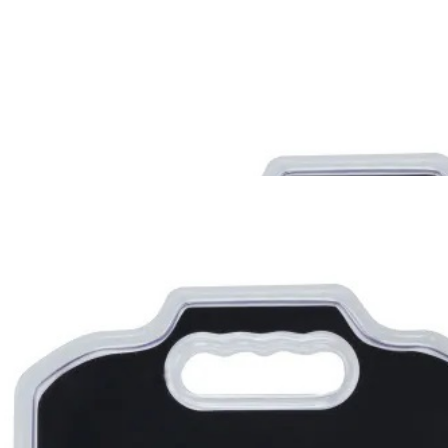
ого и безопасного подключения звуковых усилителей мощности. 
ий кабель оптимального сечения. Управляющий кабель (remote)
ескислородной меди (OFC) для точной передачи сигнала. Держа
добной инсталляции.
ая изоляция цвета циан, проводники из омедненного алюминия 
ная изоляция черного цвета, проводники из омедненного алюмин
 черная-циан изоляция, проводники из омедненного алюминия (С
проводники (OFC) - 5 метров (RCA-WL4.5)
золяция, проводники из омедненного алюминия (ССА) - 5 метров