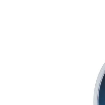
Держатель предохранителя - Предохранитель miniANL 80 А
Клемма силовая «вилка» - 4 AWG, черная - 1 шт., циан - 1 ш
Клемма силовая «кольцо» 4 AWG, черная - 1 шт., циан - 1 шт
Стяжка нейлоновая Черная под саморез, 150 мм - 10 шт.
Читать полностью
Характеристики
Вес Брутто
0
Количество каналов
4
Материал проводника
CCA (омедненный алюминий)
Сечение (калибр)
4GA (20 мм2)
Тип предохранителя
Mini ANL
Акустический кабель
16AWG (2×1,5 мм2)
AKS.market