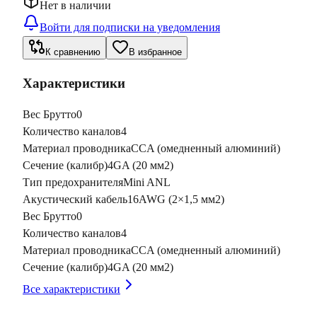
Нет в наличии
Войти для подписки на уведомления
К сравнению
В избранное
Характеристики
Вес Брутто
0
Количество каналов
4
Материал проводника
CCA (омедненный алюминий)
Сечение (калибр)
4GA (20 мм2)
Тип предохранителя
Mini ANL
Акустический кабель
16AWG (2×1,5 мм2)
Вес Брутто
0
Количество каналов
4
Материал проводника
CCA (омедненный алюминий)
Сечение (калибр)
4GA (20 мм2)
Все характеристики