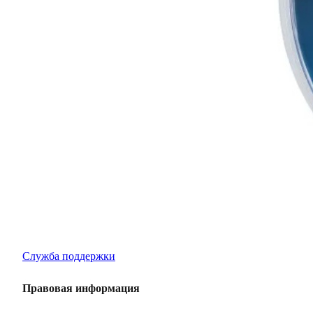
Бизнес для бизнеса
Крупнейший оптовый оператор автомобильной электроник
Контакты
AKS Group
г. Воронеж,
Ленинский проспект, д. 119а,
офис 106
+7 473 233-03-63
sales@aksopt.ru
Поддержка
Служба поддержки
Правовая информация