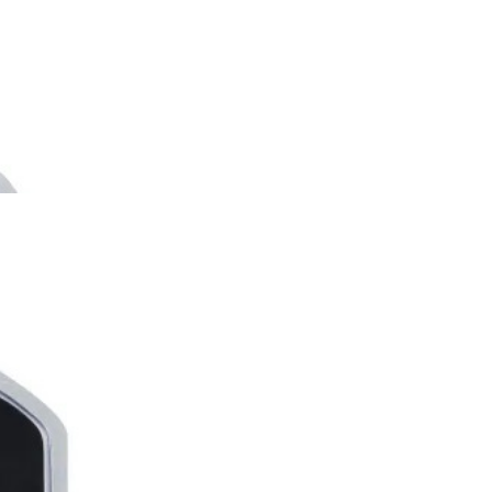
В составе наборов кабели из проводников омедненного
 в традиционном синем цвете. Межблочный кабель
тель предохранителя типа miniANL, предохранитель в
(ССА) - 5 метров
ия (ССА) - 1 метр
СА) - 10 метров