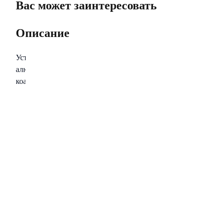
Вас может заинтересовать
Описание
Установочные комплекты Aspect Audio Standard для надежн
алюминия (ССА) в ультраэластичной изоляции. Акустическ
коаксиальной конструкции с применением проводников из б
комплекте. Дополняют наборы монтажные аксессуары для у
Комплектация
Силовой кабель плюсовой - 4 AWG (20 мм2) ультраэластичн
Силовой кабель минусовой - 4 AWG (20 мм2) ультраэластич
Акустический кабель - 16 AWG (1,5 мм2) ультраэластичная
Межблочный кабель RCA - 4RCA - 4RCA коаксиал, медные 
Управляющий кабель (remote) - 18 AWG (0,75 мм2) синяя и