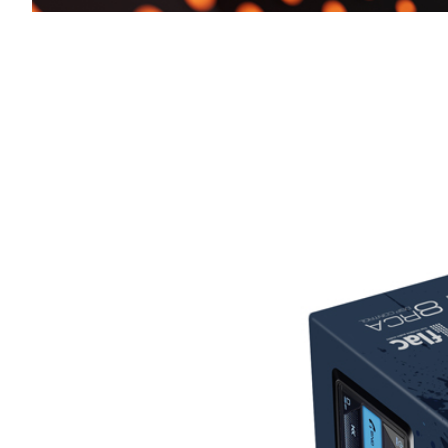
Максимальная амплитуда выходного сигнала RCA: до 4 вол
ПЛАТФОРМА: Ai-DSP
Поканальная временная коррекция звукового поля (Time Ali
31-полосный параметрический эквалайзер
8-полосный кроссовер (6-48 дБ на октаву):
1-6 каналы: HPF (ФВЧ) / LPF (ФНЧ): 20 Гц — 12,5 кГц / От
7-8 каналы: HPF (ФВЧ) / LPF (ФНЧ): 10 Гц — 800 Гц / Отк
Совместимое с iOS и Android приложение
Полная русификация (меню и приложение)
Bluetooth 5.3