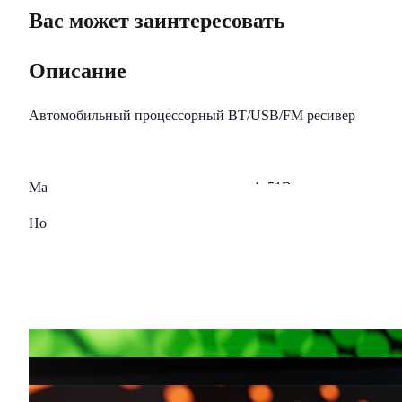
Вас может заинтересовать
Описание
Автомобильный процессорный BT/USB/FM ресивер
Максимальная выходная мощность: 4×51Вт
Номинальная выходная мощность (при КНИ менее 1%): 4×
USB-разъём с током зарядки: до 1.2А
Чтение звуковых форматов: Hi-res FLAC (24 bit/48kHz), M
RCA: 4 пары (8 каналов)