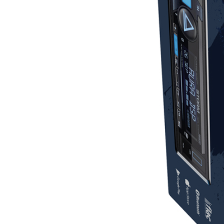
Информативный 2-строчный дисплей
RGB-подсветка передней панели (16 млн. цветов)
D-SWC (обучение резистивных кнопок на руле без внешнего
Пульт ДУ: в комплекте
Читать полностью
Характеристики
Вес Брутто
0.71
Типоразмер
1 DIN
Рулевое управление
Да
USB
1
Пульт ДУ
В комплекте
Кол-во каналов
4