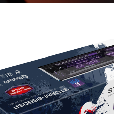
ьт
gnment)
ключен
лючен