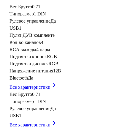
Вес Брутто
0.71
Типоразмер
1 DIN
Рулевое управление
Да
USB
1
Пульт ДУ
В комплекте
Кол-во каналов
4
RCA выходы
4 пары
Подсветка кнопок
RGB
Подсветка дисплея
RGB
Напряжение питания
12В
Bluetooth
Да
Все характеристики
Вес Брутто
0.71
Типоразмер
1 DIN
Рулевое управление
Да
USB
1
Все характеристики