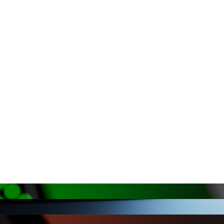
16Вт
P3, WAV, APE, AAC