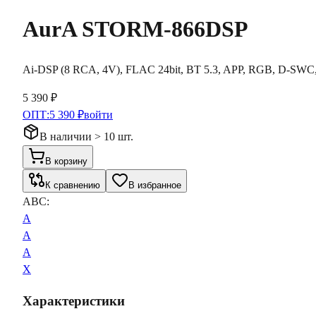
AurA
STORM-866DSP
Ai-DSP (8 RCA, 4V), FLAC 24bit, BT 5.3, APP, RGB, D-SWC
5 390 ₽
ОПТ:
5 390 ₽
войти
В наличии > 10 шт.
В корзину
К сравнению
В избранное
ABC:
A
A
A
X
Характеристики