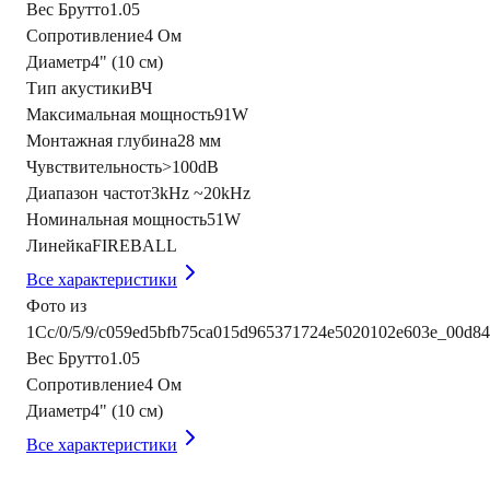
Вес Брутто
1.05
Сопротивление
4 Ом
Диаметр
4" (10 см)
Тип акустики
ВЧ
Максимальная мощность
91W
Монтажная глубина
28 мм
Чувствительность
>100dB
Диапазон частот
3kHz ~20kHz
Номинальная мощность
51W
Линейка
FIREBALL
Все характеристики
Фото из
1С
c/0/5/9/c059ed5bfb75ca015d965371724e5020102e603e_00d84
Вес Брутто
1.05
Сопротивление
4 Ом
Диаметр
4" (10 см)
Все характеристики