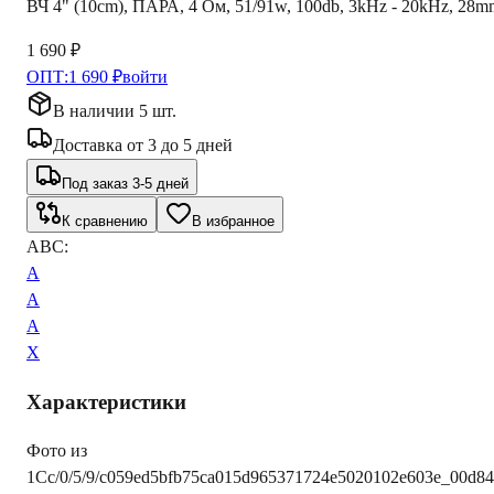
ВЧ 4" (10cm), ПАРА, 4 Ом, 51/91w, 100db, 3kHz - 20kHz, 28m
1 690 ₽
ОПТ:
1 690 ₽
войти
В наличии 5 шт.
Доставка
от
3
до
5
дней
Под заказ 3-5 дней
К сравнению
В избранное
ABC:
A
A
A
X
Характеристики
Фото из
1С
c/0/5/9/c059ed5bfb75ca015d965371724e5020102e603e_00d84