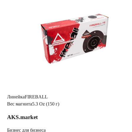
Характеристики
Фото из
1С
c/0/5/9/c059ed5bfb75ca015d965371724e5020102e603e_00d84
Вес Брутто
1.05
Сопротивление
4 Ом
Диаметр
4" (10 см)
Тип акустики
ВЧ
Максимальная мощность
91W
Монтажная глубина
28 мм
Чувствительность
>100dB
Диапазон частот
3kHz ~20kHz
Номинальная мощность
51W
Линейка
FIREBALL
Вес магнита
5.3 Oz (150 г)
AKS.market
Бизнес для бизнеса