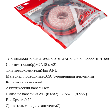
Габариты
0.19 × 0.19 × 0.06 m
Набор
4 канала
Калибр
8 AWG (8mm2)
Читать полностью
Характеристики
Фото из
1С
8/a/d/5/8ad589e2da1092a8a216157a1842b43dfe3833bd_4196c
Сечение (калибр)
8GA (8 мм2)
Тип предохранителя
Mini ANL
Материал проводника
CCA (омедненный алюминий)
Количество каналов
4
Акустический кабель
Нет
Силовые кабели
8AWG (8 мм2) + 8AWG (8 мм2)
Вес Брутто
0.72
Держатель с предохранителем
Да