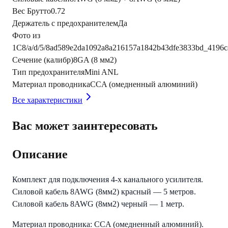
Вес Брутто
0.72
Держатель с предохранителем
Да
Фото из
1С
8/a/d/5/8ad589e2da1092a8a216157a1842b43dfe3833bd_4196c
Сечение (калибр)
8GA (8 мм2)
Тип предохранителя
Mini ANL
Материал проводника
CCA (омедненный алюминий)
Все характеристики
Вас может заинтересовать
Описание
Комплект для подключения 4-х канального усилителя.
Силовой кабель 8AWG (8мм2) красный — 5 метров.
Силовой кабель 8AWG (8мм2) черный — 1 метр.
Материал проводника: CCA (омедненный алюминий).