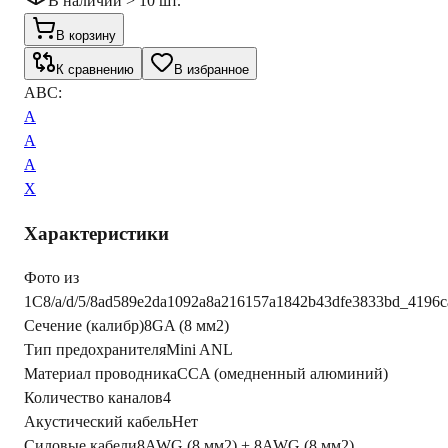
В наличии > 10 шт.
В корзину
К сравнению
В избранное
ABC:
A
A
A
X
Характеристики
Фото из
1С
8/a/d/5/8ad589e2da1092a8a216157a1842b43dfe3833bd_4196c
Сечение (калибр)
8GA (8 мм2)
Тип предохранителя
Mini ANL
Материал проводника
CCA (омедненный алюминий)
Количество каналов
4
Акустический кабель
Нет
Силовые кабели
8AWG (8 мм2) + 8AWG (8 мм2)