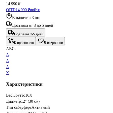
14 990 ₽
ОПТ:
14 990 ₽
войти
В наличии 3 шт.
Доставка
от
3
до
5
дней
Под заказ 3-5 дней
К сравнению
В избранное
ABC:
A
A
A
X
Характеристики
Вес Брутто
16.8
Диаметр
12" (30 см)
Тип сабвуфера
Активный