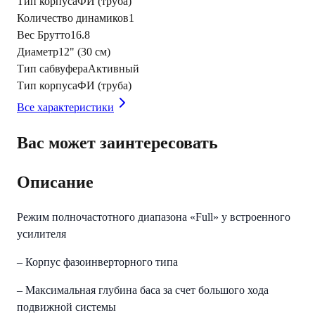
Тип корпуса
ФИ (труба)
Количество динамиков
1
Вес Брутто
16.8
Диаметр
12" (30 см)
Тип сабвуфера
Активный
Тип корпуса
ФИ (труба)
Все характеристики
Вас может заинтересовать
Описание
Режим полночастотного диапазона «Full» у встроенного
усилителя
– Корпус фазоинверторного типа
– Максимальная глубина баса за счет большого хода
подвижной системы