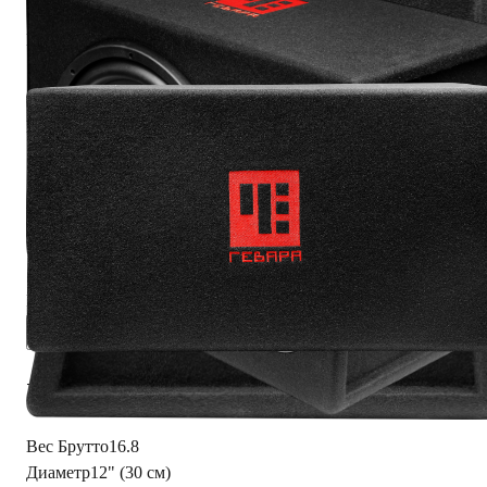
Мощность номинальная, Вт 300
Коэффициент нелинейных искажений не более 0,4%
Чувствительность, дБ 93
Размеры, мм 525 × 350 × 360
Читать полностью
Характеристики
Вес Брутто
16.8
Диаметр
12" (30 см)