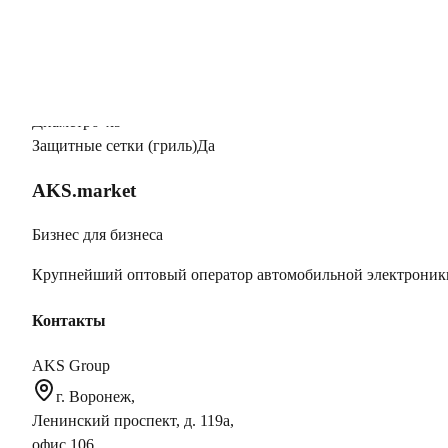
Вес Брутто
0
Количество полос
2
Сопротивление
4 Ом
Тип акустики
Коаксиальная
Диаметр
6"х9"
Защитные сетки (гриль)
Да
AKS.market
Бизнес для бизнеса
Крупнейший оптовый оператор автомобильной электроник
Контакты
AKS Group
г. Воронеж,
Ленинский проспект, д. 119а,
офис 106