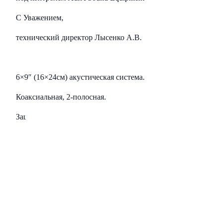
С Уважением,
технический директор Лысенко А.В.
6×9″ (16×24см) акустическая система.
Коаксиальная, 2-полосная.
Защитные сетки: в комплекте.
Номинальная мощность: 81Вт
Максимальная мощность: 161Вт
Диапазон частот: 40Гц — 20кГц
Сопротивление: 4 Ом