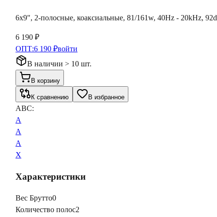
6x9", 2-полосные, коаксиальные, 81/161w, 40Hz - 20kHz, 92d
6 190 ₽
ОПТ:
6 190 ₽
войти
В наличии > 10 шт.
В корзину
К сравнению
В избранное
ABC:
A
A
A
X
Характеристики
Вес Брутто
0
Количество полос
2