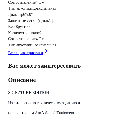
Сопротивление
4 Ом
Тип акустики
Коаксиальная
Диаметр
6"х9"
Защитные сетки (гриль)
Да
Вес Брутто
0
Количество полос
2
Сопротивление
4 Ом
Тип акустики
Коаксиальная
Все характеристики
Вас может заинтересовать
Описание
SIGNATURE EDITION
Изготовлено по техническому заданию и
под контролем AurA Sound Equipment