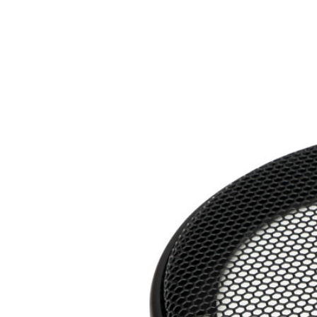
Чувствительность (1Вт/1м): 92дБ
Полная добротность (Qts): 0,753
Эквивалентный объем (Vas): 26л
Монтажная глубина: 80мм
Мид-вуфер:
Стальная штампованная корзина
Бумажный диффузор с покрытием
Бутилкаучуковый подвес
Высокотемпературная 1″ (25.4mm) звуковая катушка
Никелированные ножевые терминалы