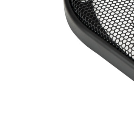
Металлические защитные грили
ВЧ-динамик:
3/4″ (20мм) купольный шелковый ВЧ
Неодимовый магнит с жидкостным охлаждением
Кроссовер:
Высококачественный пленочный конденсатор
Крутизна спада 6 дб/октаву
Читать полностью
Характеристики