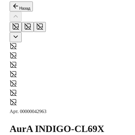
Назад
Арт.
00000042963
AurA
INDIGO-CL69X