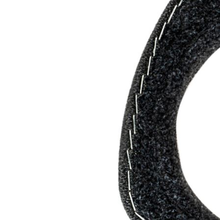
Обивка: винил
Комплект: 2шт.
Читать полностью
Характеристики
Вес Брутто
0
Диаметр
6.5"(16.5 см)+4"(10 см)
Материал
МДФ
Совместимые автомобили
LADA Niva
Динамик 16,5 см
1 место
Защитная сетка
Нет
Карман
Нет
AKS.market
Бизнес для бизнеса