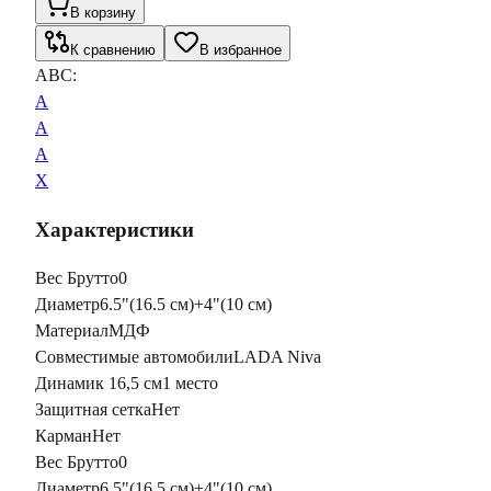
В корзину
К сравнению
В избранное
ABC:
A
A
A
X
Характеристики
Вес Брутто
0
Диаметр
6.5"(16.5 см)+4"(10 см)
Материал
МДФ
Совместимые автомобили
LADA Niva
Динамик 16,5 см
1 место
Защитная сетка
Нет
Карман
Нет
Вес Брутто
0
Диаметр
6.5"(16.5 см)+4"(10 см)