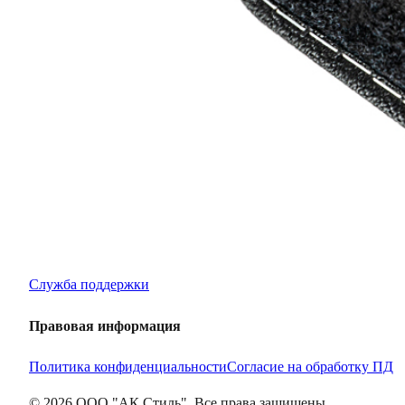
Крупнейший оптовый оператор автомобильной электроник
Контакты
AKS Group
г. Воронеж,
Ленинский проспект, д. 119а,
офис 106
+7 473 233-03-63
sales@aksopt.ru
Поддержка
Служба поддержки
Правовая информация
Политика конфиденциальности
Согласие на обработку ПД
©
2026
ООО "АК Стиль". Все права защищены