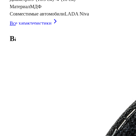
Материал
МДФ
Совместимые автомобили
LADA Niva
Все характеристики
Вас может заинтересовать
Описание
Подиумы для ВАЗ 2121 Нива
Установочные места:
16см — 1 место,
ВЧ (рупор) — 1 место.
Каркас: МДФ