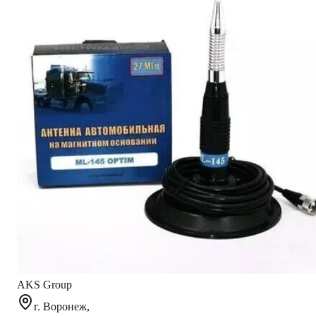
Читать полностью
Характеристики
Фото из
1С
d/3/f/2/d3f297bcec89755eba6aa1928558ce4725103b33_23b4
Вес Брутто
1.125
AKS.market
Бизнес для бизнеса
Крупнейший оптовый оператор автомобильной электроники
в России
Контакты
AKS Group
г. Воронеж,