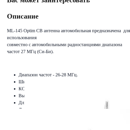
Вас может заинтересовать
Описание
ML-145 Optim CB антенна автомобильная предназначена для
использования
совместно с автомобильными радиостанциями диапазона
частот 27 МГц (Си-Би).
Диапазон частот - 26-28 МГц.
Ширина полосы по уровню КСВ 2:1 - 650 кГц.
КСВ не более - 1.2:1.
Высота - 1500 мм.
Длина штыря - 1400 мм.
Диаметр магнитного основания - 145 мм.
Длина кабеля - 4 м.
Тип разъёма - PL259.