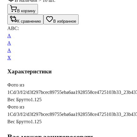
В наличии > 10 шт.
В корзину
К сравнению
В избранное
ABC:
A
A
A
X
Характеристики
Фото из
1С
d/3/f/2/d3f297bcec89755eba6aa1928558ce4725103b33_23b4
Вес Брутто
1.125
Фото из
1С
d/3/f/2/d3f297bcec89755eba6aa1928558ce4725103b33_23b4
Вес Брутто
1.125