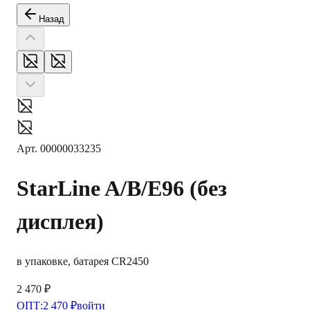
Назад
Арт.
00000033235
StarLine
A/B/E96 (без
дисплея)
в упаковке, батарея CR2450
2 470 ₽
ОПТ:
2 470 ₽
войти