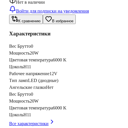
Нет в наличии
Войти для подписки на уведомления
К сравнению
В избранное
Характеристики
Вес Брутто
0
Мощность
20W
Цветовая температура
6000 K
Цоколь
H11
Рабочее напряжение
12V
Тип ламп
LED (диодные)
Ангельские глазки
Нет
Вес Брутто
0
Мощность
20W
Цветовая температура
6000 K
Цоколь
H11
Все характеристики