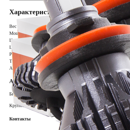
Характеристики
Вес Брутто
0
Мощность
20W
Цветовая температура
6000 K
Цоколь
H11
Рабочее напряжение
12V
Тип ламп
LED (диодные)
Ангельские глазки
Нет
AKS.market
Бизнес для бизнеса
Крупнейший оптовый оператор автомобильной электроник
Контакты