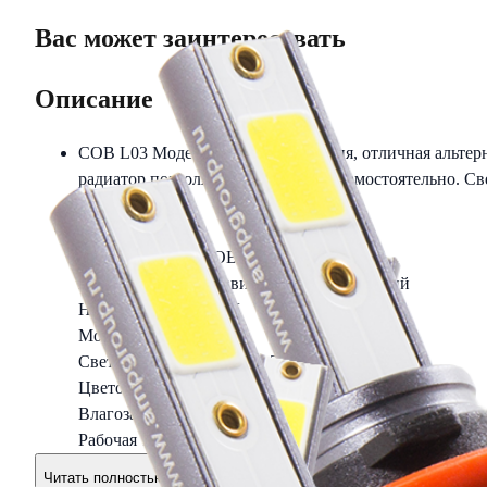
Вас может заинтересовать
Описание
COB L03 Модель начального уровня, отличная альтерн
радиатор позволяет установить их самостоятельно. С
Характеристики
Модель диодов: COB
Материал корпуса: авиационный алюминий
Напряжение: DC 12V
Мощность: 20 Вт
Световой поток (ярость): 2700 Lm
Цветовая температура: 6000 K
Влагозащищенность: IP67
Рабочая температура: от -40 до +40 °С
Читать полностью