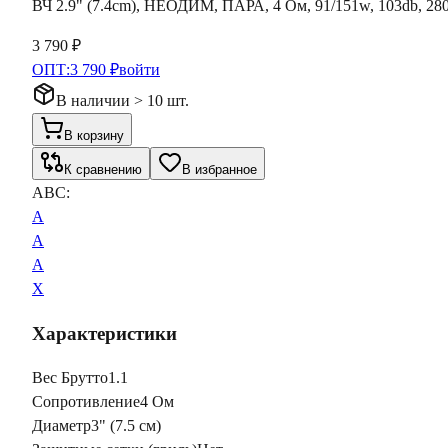
ВЧ 2.9" (7.4cm), НЕОДИМ, ПАРА, 4 Ом, 91/151w, 103db, 28
3 790 ₽
ОПТ:
3 790 ₽
войти
В наличии > 10 шт.
В корзину
К сравнению
В избранное
ABC:
A
A
A
X
Характеристики
Вес Брутто
1.1
Сопротивление
4 Ом
Диаметр
3" (7.5 см)