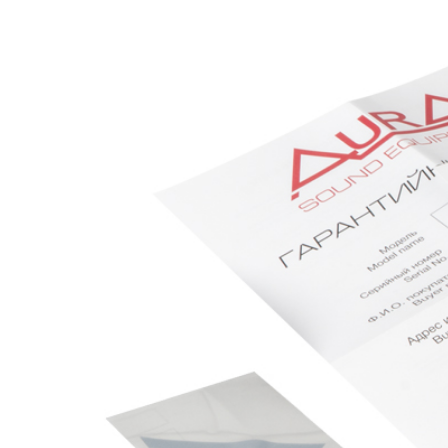
Максимальная мощность: 151w
Частотный диапазон: 2800Hz-22000Hz
Магнит: неодим (N42)
Чувствительность: 103 db
Комплект: 2шт.
Читать полностью
Характеристики
Вес Брутто
1.1
Сопротивление
4 Ом
Диаметр
3" (7.5 см)
Защитные сетки (гриль)
Нет
AKS.market