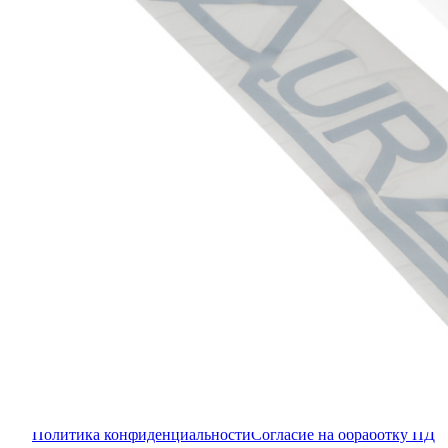
Бизнес для бизнеса
Крупнейший оптовый оператор автомобильной электроник
Контакты
AKS Group
г. Воронеж,
Ленинский проспект, д. 119а,
офис 106
+7 473 233-03-63
sales@aksopt.ru
Поддержка
Служба поддержки
Правовая информация
Политика конфиденциальности
Согласие на обработку ПД