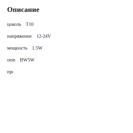
Описание
цоколь T10
напряжение 12-24V
мощность 1.5W
oem BW5W
производитель MTF
цвет 6000K
Читать полностью
Характеристики
Вес Брутто
0
Тип ламп
LED (диодные)