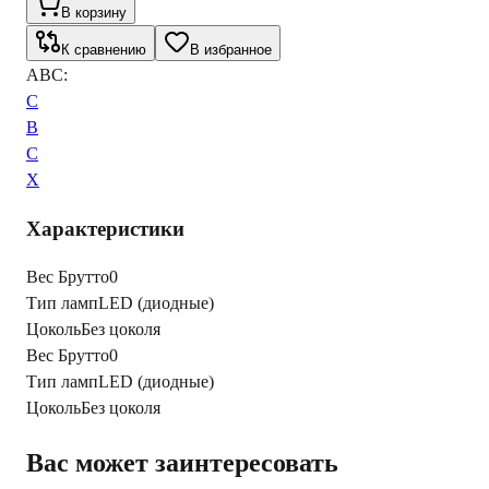
В корзину
К сравнению
В избранное
ABC:
C
B
C
X
Характеристики
Вес Брутто
0
Тип ламп
LED (диодные)
Цоколь
Без цоколя
Вес Брутто
0
Тип ламп
LED (диодные)
Цоколь
Без цоколя
Вас может заинтересовать