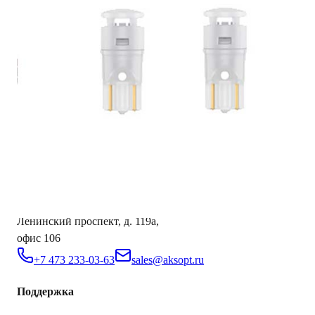
Цоколь
Без цоколя
AKS.market
Бизнес для бизнеса
Крупнейший оптовый оператор автомобильной электроники
в России
Контакты
AKS Group
г. Воронеж,
Ленинский проспект, д. 119а,
офис 106
+7 473 233-03-63
sales@aksopt.ru
Поддержка