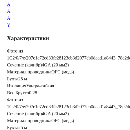
A
A
A
Y
Характеристики
Фото из
1С
2/0/7/e/207e1e72ed33fc28123eb3d2077eb0daad1a8443_78e2d
Сечение (калибр)
4GA (20 мм2)
Материал проводника
OFC (медь)
Бухта
25 м
Изоляция
Ультра-гибкая
Вес Брутто
0.28
Фото из
1С
2/0/7/e/207e1e72ed33fc28123eb3d2077eb0daad1a8443_78e2d
Сечение (калибр)
4GA (20 мм2)
Материал проводника
OFC (медь)
Бухта
25 м