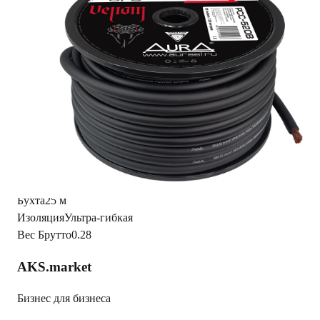
Цена за 1 метр.
Читать полностью
Характеристики
Фото из
1С
2/0/7/e/207e1e72ed33fc28123eb3d2077eb0daad1a8443_78e2d
Сечение (калибр)
4GA (20 мм2)
Материал проводника
OFC (медь)
Бухта
25 м
Изоляция
Ультра-гибкая
Вес Брутто
0.28
AKS.market
Бизнес для бизнеса