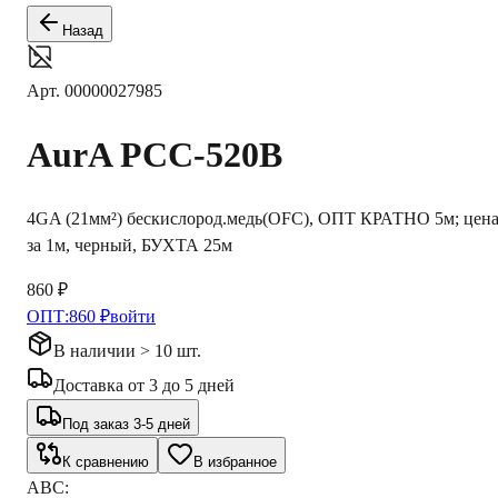
Назад
Арт.
00000027985
AurA
PCC-520B
4GA (21мм²) бескислород.медь(OFC), ОПТ КРАТНО 5м; цен
за 1м, черный, БУХТА 25м
860 ₽
ОПТ:
860 ₽
войти
В наличии > 10 шт.
Доставка
от
3
до
5
дней
Под заказ 3-5 дней
К сравнению
В избранное
ABC: