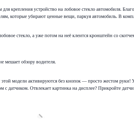
ля крепления устройство на лобовое стекло автомобиля. Благод
ям, которые убирают ценные вещи, паркуя автомобиль. В компле
лобовое стекло, а уже потом на неё клеится кронштейн со скотче
 не мешает обзору водителя.
 этой модели активируются без кнопок — просто жестом руки! У
 с датчиком. Отвлекает картинка на дисплее? Прикройте датчик
ИГНАТУРНОЕ гибридное устройство, включающее полную библио
ной производителем.
ом или какой либо другой системой контроля. HYBRID UNO SPOR
ообщения и индикации на дисплее. HYBRID UNO SPORT 4K Wi-F