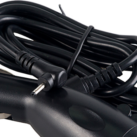
T 4K Wi-Fi LNA
ии)