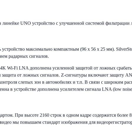
 линейке UNO устройство с улучшенной системой фильтрации л
ть устройство максимально компактным (96 х 56 x 25 мм). Silv
ием радарных сигналов.
K Wi-Fi LNA дополнена усиленной защитой от ложных срабатыв
я защита от ложных сигналов. Z-сигнатуры включают защиту A
 контроля слепых зон в автомобилях и т.п. В связи с широким 
енна в устройстве дополнена усилителем сигнала LNA (low noise
том. При высоте 2160 строк в одном кадре содержится более 8 м
 видео мы повышаем стандарт изображения для видеорегистратор