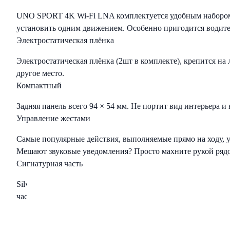
UNO SPORT 4K Wi-Fi LNA комплектуется удобным набором д
установить одним движением. Особенно пригодится водител
Электростатическая плёнка
Электростатическая плёнка (2шт в комплекте), крепится на 
другое место.
Компактный
Задняя панель всего 94 × 54 мм. Не портит вид интерьера и
Управление жестами
Самые популярные действия, выполняемые прямо на ходу, у
Мешают звуковые уведомления? Просто махните рукой рядом
Сигнатурная часть
SilverStone F1 HYBRID UNO SPORT 4K Wi-Fi LNA - это С
часть работает на основе библиотеки сигнатур, разработан
Сигнатура - это цифровой код сигнала, посылаемого радар
оповещает об этом пользователя с помощью голосового с