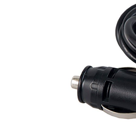
Комплектация
Комбо-устройство SilverStone F1 HYBRID UNO SPOR
Магнитное крепление на лобовое стекло автомобиля
Адаптер питания с разъемом прикуривателя
Картридер
Электростатическая плёнка
Руководство пользователя (инструкция по эксплуатац
Гарантийный талон
Характеристики радар-детектора
Диапазон K
24,150 ГГц ± 100 МГц
Диапазон Ka
34,700 ГГц ± 1300 МГц
Диапазон X
10,525 ГГц ± 50 МГц