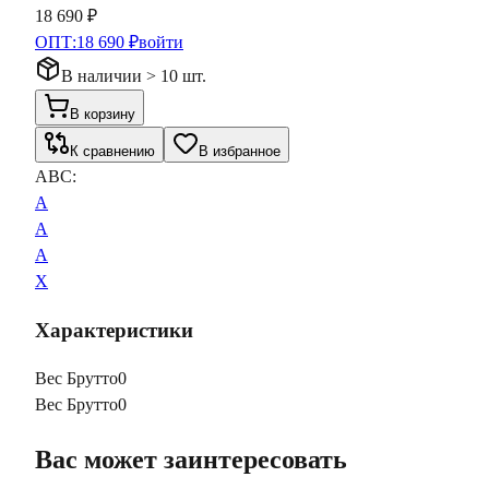
18 690 ₽
ОПТ:
18 690 ₽
войти
В наличии > 10 шт.
В корзину
К сравнению
В избранное
ABC:
A
A
A
X
Характеристики
Вес Брутто
0
Вес Брутто
0
Вас может заинтересовать