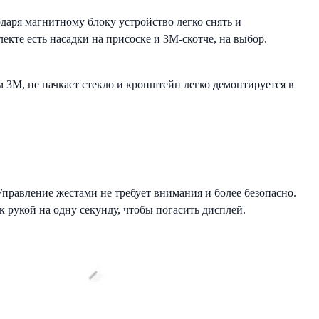
аря магнитному блоку устройство легко снять и
кте есть насадки на присоске и 3М-скотче, на выбор.
м 3М, не пачкает стекло и кронштейн легко демонтируется в
правление жестами не требует внимания и более безопасно.
 рукой на одну секунду, чтобы погасить дисплей.
теку сигнатур с возможностью обновления. Сигнатурная
T 4K Wi-Fi LNA определяет тип радара по его сигнатуре и
i LNA обладает самыми современными функциями, которые