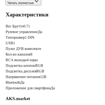
Читать полностью
Характеристики
Вес Брутто
0.71
Рулевое управление
Да
Типоразмер
1 DIN
USB
1
Пульт ДУ
В комплекте
Кол-во каналов
8
RCA выходы
4 пары
Подсветка кнопок
RGB
Подсветка дисплея
RGB
Напряжение питания
12В
Bluetooth
Да
Приложение для смартфона
Да
AKS.market