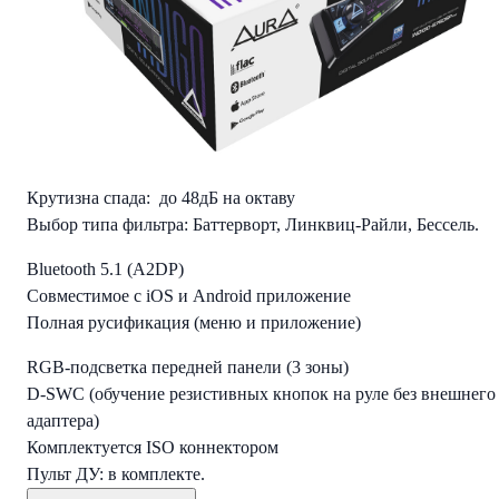
Регулировка добротности (Q-factor) для каждой из полос
Кроссовер:
1-6 каналы:
HPF (ФВЧ) / LPF (ФНЧ): 20 Гц — 12,5 кГц /
Отключен
7-8 каналы:
HPF (ФВЧ) / LPF (ФНЧ): 10 Гц — 800 Гц /
Отключен
Крутизна спада:
до 48дБ на октаву
Выбор типа фильтра:
Баттерворт, Линквиц-Райли, Бессель.
Bluetooth 5.1 (A2DP)
Совместимое с iOS и Android приложение
Полная русификация (меню и приложение)
RGB-подсветка передней панели
(3 зоны)
D-SWC
(обучение резистивных кнопок на руле без внешнего
адаптера)
Комплектуется ISO коннектором
Пульт ДУ: в комплекте.