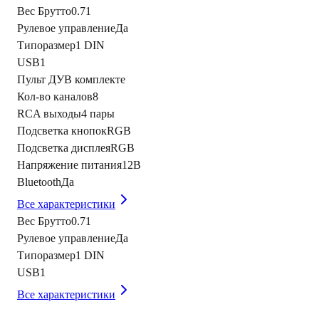
Вес Брутто
0.71
Рулевое управление
Да
Типоразмер
1 DIN
USB
1
Пульт ДУ
В комплекте
Кол-во каналов
8
RCA выходы
4 пары
Подсветка кнопок
RGB
Подсветка дисплея
RGB
Напряжение питания
12В
Bluetooth
Да
Все характеристики
Вес Брутто
0.71
Рулевое управление
Да
Типоразмер
1 DIN
USB
1
Все характеристики