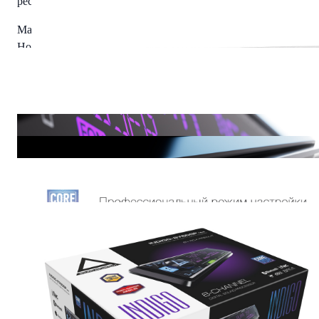
ресивер
Максимальная выходная мощность: 4×51Вт
Номинальная выходная мощность (при КНИ менее 1%):
4×16Вт
Soft touch (Мягкие кнопки)
USB-разъём с током зарядки: до 1.2А
Чтение звуковых форматов: FLAC (16 bit/44.1kHz), MP3, WAV
APE, AAC
RCA-выходы: 4 пары
Максимальная амплитуда выходного сигнала RCA:
до 6 воль
Отсутствие системного шума на низкой громкости
ПЛАТФОРМА: CORE-DSP
Поканальная временная коррекция
звукового поля (Time
Alignment)
Эквалайзер:
48-полосный параметрический