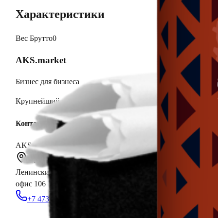
Характеристики
Вес Брутто
0
AKS.market
Бизнес для бизнеса
Крупнейший оптовый оператор автомобильной электроник
Контакты
AKS Group
г. Воронеж,
Ленинский проспект, д. 119а,
офис 106
+7 473 233-03-63
sales@aksopt.ru