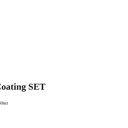
oating SET
30мл