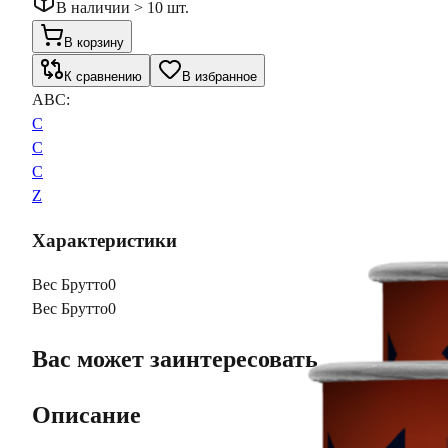
В наличии > 10 шт.
В корзину
К сравнению
В избранное
ABC:
C
C
C
Z
Характеристики
Вес Брутто
0
Вес Брутто
0
Вас может заинтересовать
Описание