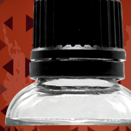
зе- и водоотталкивающими свойствами, повышает устойчивость 
;
о 6 месяцев;