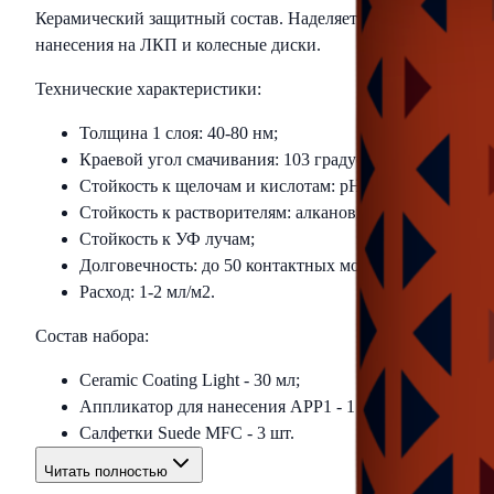
Керамический защитный состав. Наделяет поверхность гря
нанесения на ЛКП и колесные диски.
Технические характеристики:
Толщина 1 слоя: 40-80 нм;
Краевой угол смачивания: 103 градуса;
Стойкость к щелочам и кислотам: pH 1-14;
Стойкость к растворителям: алкановые, ароматические
Стойкость к УФ лучам;
Долговечность: до 50 контактных моек/ до 20000 км/ д
Расход: 1-2 мл/м2.
Состав набора:
Ceramic Coating Light - 30 мл;
Аппликатор для нанесения APP1 - 1 шт;
Салфетки Suede MFC - 3 шт.
Читать полностью