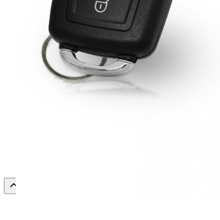
AKS Group
г. Воронеж,
Ленинский проспект, д. 119а,
офис 106
+7 473 233-03-63
sales@aksopt.ru
Поддержка
Служба поддержки
Правовая информация
Политика конфиденциальности
Согласие на обработку ПД
©
2026
ООО "АК Стиль". Все права защищены