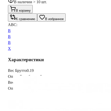
В наличии > 10 шт.
В корзину
К сравнению
В избранное
ABC:
B
B
B
X
Характеристики
Вес Брутто
0.19
Опции
Без обратной связи
Вес Брутто
0.19
Опции
Без обратной связи
Вас может заинтересовать