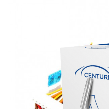
Описание
ОСНОВНЫЕ ФУНКЦИИ CENTURION A92
Запирание и отпирание дверей автомобиля
Функция "Поиск" автомобиля
Открывание замка багажника
Светодиодная индикация режимов работы
Подтверждающие сигналы сирены
Подтверждающие световые сигналы
Общие характеристики
Область применения
автомобильный
Категория техники
Легковые
Тип кодирования
динамический
Функция обратной связи
Нет
Автозапуск двигателя
Нет
GSM/GPRS модуль
Нет