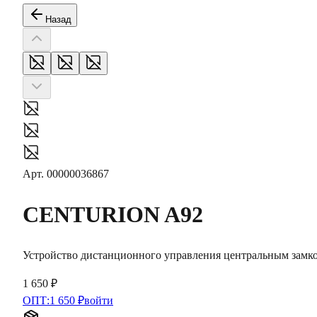
Назад
Арт.
00000036867
CENTURION
A92
Устройство дистанционного управления центральным замк
1 650 ₽
ОПТ:
1 650 ₽
войти