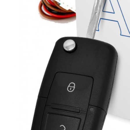
GPS
Нет
Поддержка ГЛОНАСС
Нет
CAN модуль
Нет
Bluetooth
Нет
Читать полностью
Характеристики
Вес Брутто
0.19
Опции
Без обратной связи
AKS.market
Бизнес для бизнеса
Крупнейший оптовый оператор автомобильной электроник
Контакты