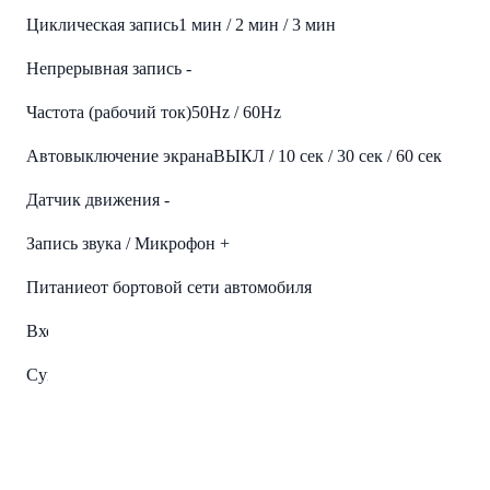
Циклическая запись
1 мин / 2 мин / 3 мин
Непрерывная запись
-
Частота (рабочий ток)
50Hz / 60Hz
Автовыключение экрана
ВЫКЛ / 10 сек / 30 сек / 60 сек
Датчик движения
-
Запись звука / Микрофон
+
Питание
от бортовой сети автомобиля
Входное напряжение
5В 1А
Суперконденсатор
Super Capacitor 3.3 Фарада, 2.7 В
Поддержка карт памяти
CLASS10 или больше, microSD
(microSDHC) до 128 Гб
Язык
Русский