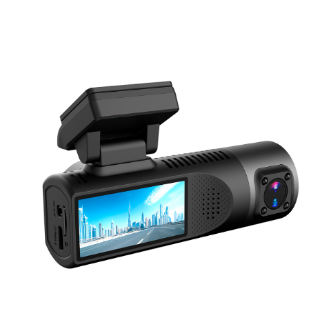
Выходы
USB-С
Удобный пользовательский интерфейс
+
Память настроек
+
Отображение информации
дисплей
Регулировка громкости
-
Присвоение видеозаписям координат и скорости движения
-
Отображение текущей скорости движения и ограничений
скорости на данном участке
-
Голосовое оповещение
-
Корпус