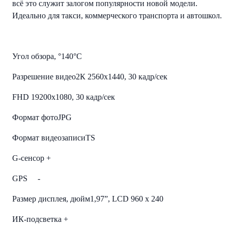
всё это служит залогом популярности новой модели.
Идеально для такси, коммерческого транспорта и автошкол.
Угол обзора, °
140°С
Разрешение видео
2К 2560х1440, 30 кадр/сек
FHD 19200х1080, 30 кадр/сек
Формат фото
JPG
Формат видеозаписи
TS
G-сенсор
+
GPS
-
Размер дисплея, дюйм
1,97”, LCD 960 х 240
ИК-подсветка
+